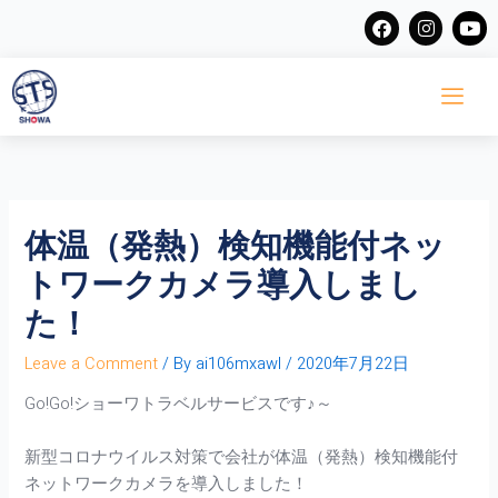
Skip
F
I
Y
a
n
o
to
c
s
u
content
e
t
t
b
a
u
o
g
b
o
r
e
k
a
m
体温（発熱）検知機能付ネッ
トワークカメラ導入しまし
た！
Leave a Comment
/ By
ai106mxawl
/
2020年7月22日
Go!Go!ショーワトラベルサービスです♪～
新型コロナウイルス対策で会社が体温（発熱）検知機能付
ネットワークカメラを導入しました！