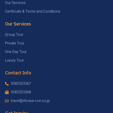
Our Services
Certificate & Terms and Conditions
Our Services
Group Tour
Private Tour
One Day Tour
Luxury Tour
Contact Info
0582553367
0582553368
travel@showa-con.co.jp