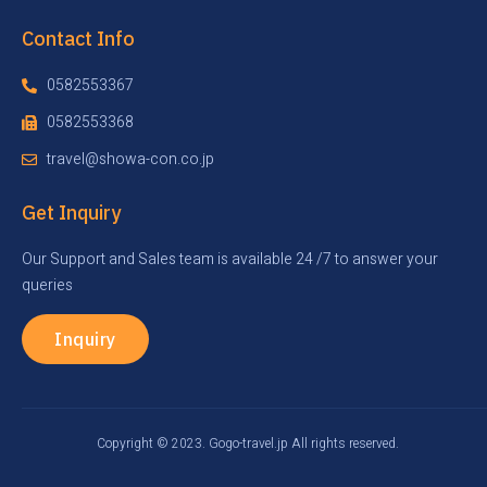
Contact Info
0582553367
0582553368
travel@showa-con.co.jp
Get Inquiry
Our Support and Sales team is available 24 /7 to answer your
queries
Inquiry
Copyright © 2023. Gogo-travel.jp All rights reserved.