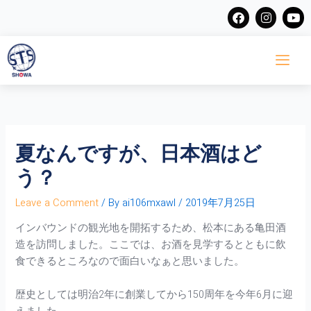
Skip
F
I
Y
a
n
o
to
c
s
u
content
e
t
t
b
a
u
o
g
b
o
r
e
k
a
m
夏なんですが、日本酒はど
う？
Leave a Comment
/ By
ai106mxawl
/
2019年7月25日
インバウンドの観光地を開拓するため、松本にある亀田酒
造を訪問しました。ここでは、お酒を見学するとともに飲
食できるところなので面白いなぁと思いました。
歴史としては明治2年に創業してから150周年を今年6月に迎