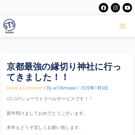
Skip
F
I
Y
a
n
o
to
c
s
u
content
e
t
t
b
a
u
o
g
b
o
r
e
k
a
m
京都最強の縁切り神社に行っ
てきました！！
Leave a Comment
/ By
ai106mxawl
/
2020年1月9日
GO GO!ショーワトラベルサービスです！！
新年明けましておめでとうございます。
本年もどうぞ宜しくお願い致します。