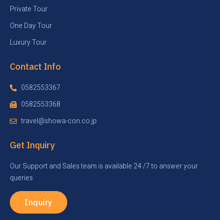
Private Tour
One Day Tour
Luxury Tour
Contact Info
0582553367
0582553368
travel@showa-con.co.jp
Get Inquiry
Our Support and Sales team is available 24 /7 to answer your
queries
Inquiry