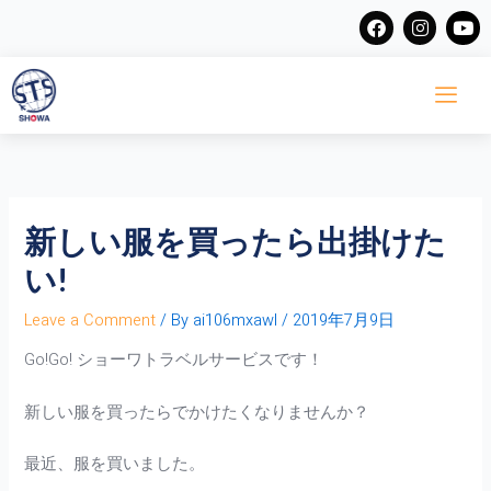
Skip
F
I
Y
a
n
o
to
c
s
u
content
e
t
t
b
a
u
o
g
b
o
r
e
k
a
m
新しい服を買ったら出掛けた
い!
Leave a Comment
/ By
ai106mxawl
/
2019年7月9日
Go!Go! ショーワトラベルサービスです！
新しい服を買ったらでかけたくなりませんか？
最近、服を買いました。