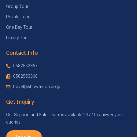
Group Tour
Private Tour
One Day Tour
Luxury Tour
Contact Info
0582553367
0582553368
travel@showa-con.co.jp
Get Inquiry
Our Support and Sales team is available 24 /7 to answer your
queries