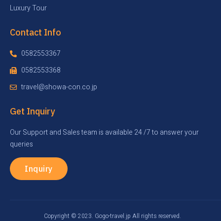
Luxury Tour
Contact Info
0582553367
0582553368
travel@showa-con.co.jp
Get Inquiry
Our Support and Sales team is available 24 /7 to answer your
queries
Inquiry
Copyright © 2023. Gogo-travel.jp All rights reserved.