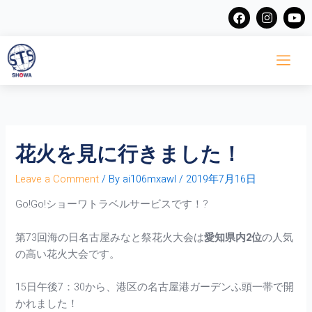
Skip
F
I
Y
a
n
o
to
c
s
u
content
e
t
t
b
a
u
o
g
b
o
r
e
k
a
m
花火を見に行きました！
Leave a Comment
/ By
ai106mxawl
/
2019年7月16日
Go!Go!ショーワトラベルサービスです！?
第73回海の日名古屋みなと祭花火大会は
愛知県内2位
の人気
の高い花火大会です。
15日午後7：30から、港区の名古屋港ガーデンふ頭一帯で開
かれました！