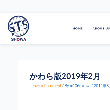
Skip
to
content
HOME
ABOUT U
かわら版2019年2月
Leave a Comment
/ By
ai106mxawl
/
2019年