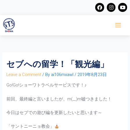
Skip
F
I
Y
a
n
o
to
c
s
u
content
e
t
t
b
a
u
o
g
b
o
r
e
k
a
m
セブへの留学！「観光編」
Leave a Comment
/ By
ai106mxawl
/
2019年8月23日
Go!Go!ショーワトラベルサービスです！♪
前回、最終編と言いましたが、m(__)m嘘つきました！
今日はセブでの遊び編を更新したいと思います～
「サントニーニョ教会」