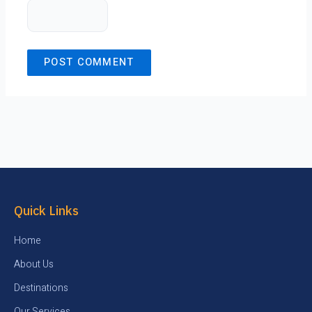
Quick Links
Home
About Us
Destinations
Our Services