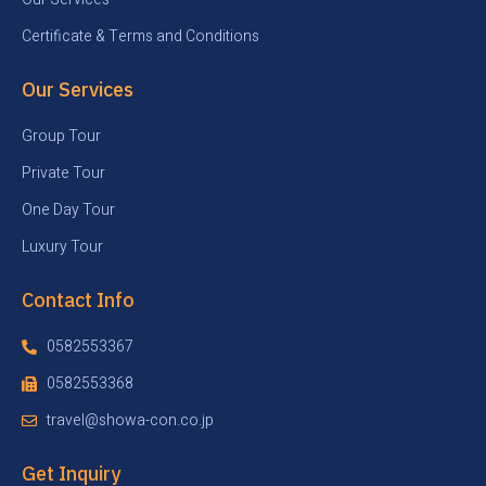
Certificate & Terms and Conditions
Our Services
Group Tour
Private Tour
One Day Tour
Luxury Tour
Contact Info
0582553367
0582553368
travel@showa-con.co.jp
Get Inquiry