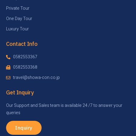
Private Tour
One Day Tour
Luxury Tour
Contact Info
0582553367
0582553368
travel@showa-con.co.jp
Get Inquiry
Our Support and Sales team is available 24 /7 to answer your
queries
Inquiry