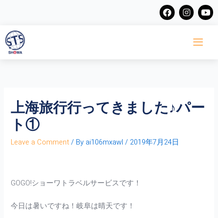
Skip
F
I
Y
a
n
o
to
c
s
u
content
e
t
t
b
a
u
o
g
b
o
r
e
k
a
m
上海旅行行ってきました♪パー
ト①
Leave a Comment
/ By
ai106mxawl
/
2019年7月24日
GOGO!ショーワトラベルサービスです！
今日は暑いですね！岐阜は晴天です！