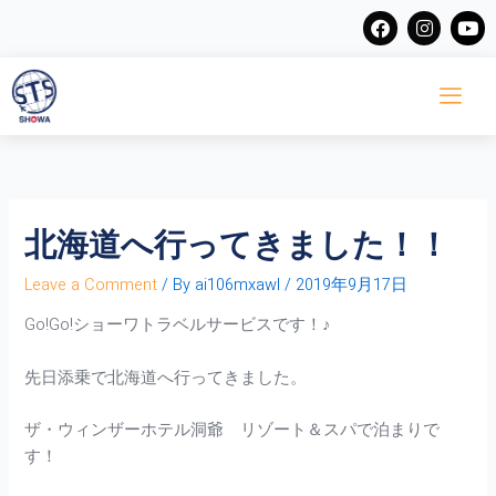
Skip
F
I
Y
a
n
o
to
c
s
u
content
e
t
t
b
a
u
o
g
b
o
r
e
k
a
m
北海道へ行ってきました！！
Leave a Comment
/ By
ai106mxawl
/
2019年9月17日
Go!Go!ショーワトラベルサービスです！♪
先日添乗で北海道へ行ってきました。
ザ・ウィンザーホテル洞爺 リゾート＆スパで泊まりで
す！