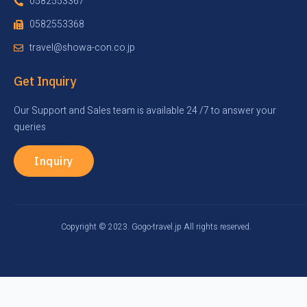
0582553367
0582553368
travel@showa-con.co.jp
Get Inquiry
Our Support and Sales team is available 24 /7 to answer your
queries
Inquiry
Copyright © 2023. Gogo-travel.jp All rights reserved.