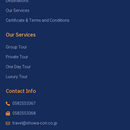
Destinations
Our Services
Certificate & Terms and Conditions
Our Services
Group Tour
Private Tour
One Day Tour
Luxury Tour
Contact Info
0582553367
0582553368
travel@showa-con.co.jp