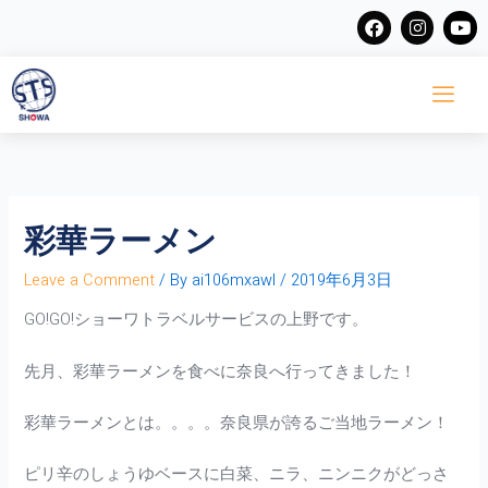
Skip
F
I
Y
a
n
o
to
c
s
u
content
e
t
t
b
a
u
o
g
b
o
r
e
k
a
m
彩華ラーメン
Leave a Comment
/ By
ai106mxawl
/
2019年6月3日
GO!GO!ショーワトラベルサービスの上野です。
先月、彩華ラーメンを食べに奈良へ行ってきました！
彩華ラーメンとは。。。。奈良県が誇るご当地ラーメン！
ピリ辛のしょうゆベースに白菜、ニラ、ニンニクがどっさ