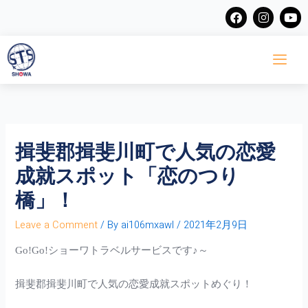
Skip
F
I
Y
a
n
o
to
c
s
u
content
e
t
t
b
a
u
o
g
b
o
r
e
k
a
m
揖斐郡揖斐川町で人気の恋愛
成就スポット「恋のつり
橋」！
Leave a Comment
/ By
ai106mxawl
/
2021年2月9日
Go!Go!ショーワトラベルサービスです♪～
揖斐郡揖斐川町で人気の恋愛成就スポットめぐり！