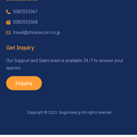
0582553367
0582553368
travel@showa-con.co.jp
Get Inquiry
Our Support and Sales team is available 24 /7 to answer your
queries
Inquiry
Copyright © 2023. Gogo-travel.jp All rights reserved.